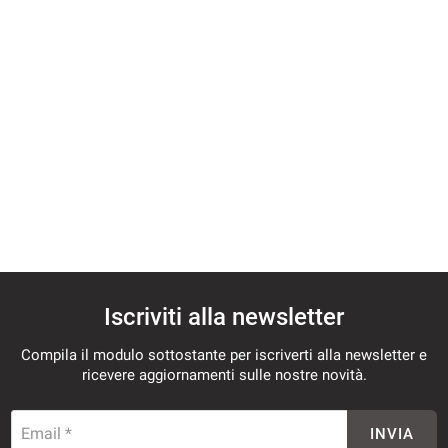
tracciamento
che
UTILITY
adottiamo
per
offrire
TRASPARENZA
le
funzionalità
e
AZIENDA
svolgere
le
NEWS
attività
di
seguito
CONTATTI
descritte.
Per
ottenere
Iscriviti alla newsletter
maggiori
informazioni
Compila il modulo sottostante per iscriverti alla newsletter e
sull'utilità
ricevere aggiornamenti sulle nostre novità.
e
sul
funzionamento
Email *
INVIA
di