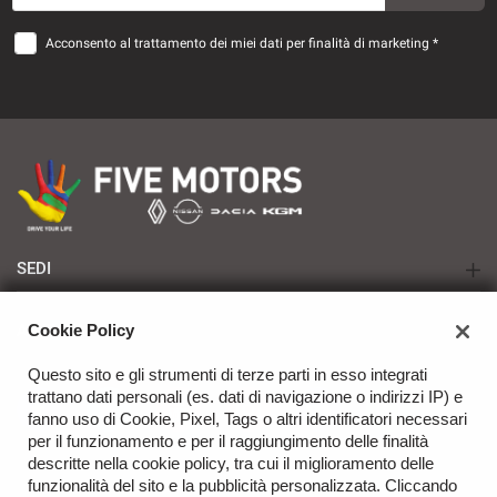
questi
strumenti
Acconsento al trattamento dei miei dati per finalità di marketing *
di
tracciamento
si
rimanda
alla
cookie
policy.
Puoi
rivedere
e
SEDI
modificare
TARANTO - Renault | Nissan | Dacia | KGM
le
AZIENDA
Cookie Policy
tue
BRINDISI - Renault | Nissan | Dacia | KGM
scelte
Azienda
Questo sito e gli strumenti di terze parti in esso integrati
in
trattano dati personali (es. dati di navigazione o indirizzi IP) e
qualsiasi
Contatti
fanno uso di Cookie, Pixel, Tags o altri identificatori necessari
momento.
per il funzionamento e per il raggiungimento delle finalità
descritte nella cookie policy, tra cui il miglioramento delle
funzionalità del sito e la pubblicità personalizzata. Cliccando
a