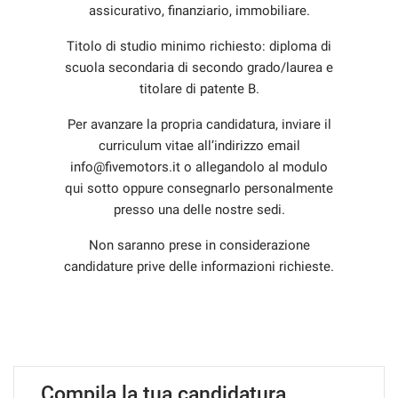
assicurativo, finanziario, immobiliare.
questi
strumenti
Titolo di studio minimo richiesto: diploma di
di
scuola secondaria di secondo grado/laurea e
tracciamento
si
titolare di patente B.
rimanda
alla
Per avanzare la propria candidatura, inviare il
cookie
curriculum vitae all’indirizzo email
policy.
info@fivemotors.it o allegandolo al modulo
Puoi
qui sotto oppure consegnarlo personalmente
rivedere
presso una delle nostre sedi.
e
modificare
Non saranno prese in considerazione
le
tue
candidature prive delle informazioni richieste.
scelte
in
qualsiasi
momento.
Compila la tua candidatura
a