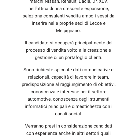
marchi Nissan, Renault, Dacia, Dr, XEV,
tracciamento
che
nell’ottica di una crescente espansione,
UTILITY
adottiamo
seleziona consulenti vendita ambo i sessi da
per
inserire nelle proprie sedi di Lecce e
offrire
TRASPARENZA
Melpignano.
le
funzionalità
Il candidato si occuperà principalmente del
e
AZIENDA
processo di vendita volto alla creazione e
svolgere
le
gestione di un portafoglio clienti.
NEWS
attività
di
Sono richieste spiccate doti comunicative e
seguito
relazionali, capacità di lavorare in team,
CONTATTI
descritte.
predisposizione al raggiungimento di obiettivi,
Per
conoscenza e interesse per il settore
ottenere
automotive, conoscenza degli strumenti
maggiori
informazioni
informatici principali e dimestichezza con i
sull'utilità
canali social.
e
sul
Verranno presi in considerazione candidati
funzionamento
con esperienza anche in altri settori quali
di