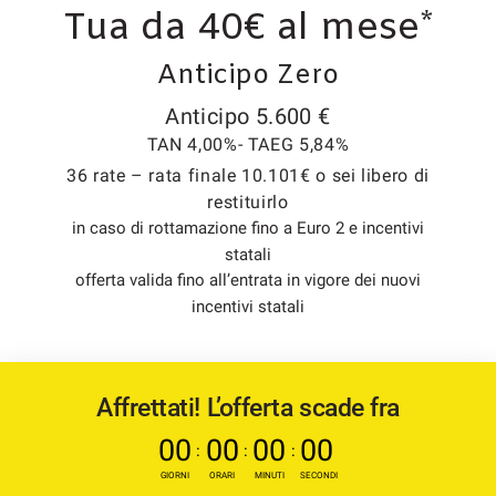
tracciamento
Tua da 40€ al mese*
che
UTILITY
adottiamo
Anticipo Zero
per
offrire
TRASPARENZA
Anticipo 5.600 €
le
funzionalità
TAN 4,00%- TAEG 5,84%
e
AZIENDA
36 rate – rata finale 10.101€ o sei libero di
svolgere
restituirlo
le
NEWS
in caso di rottamazione fino a Euro 2 e incentivi
attività
di
statali
seguito
offerta valida fino all’entrata in vigore dei nuovi
CONTATTI
descritte.
incentivi statali
Per
ottenere
maggiori
informazioni
Affrettati! L’offerta scade fra
sull'utilità
e
00
00
00
00
sul
:
:
:
funzionamento
GIORNI
ORARI
MINUTI
SECONDI
di