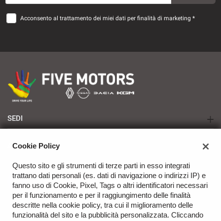
Acconsento al trattamento dei miei dati per finalità di marketing *
SEDI
TARANTO - Renault | Nissan | Dacia | KGM
Cookie Policy
AZIENDA
BRINDISI - Renault | Nissan | Dacia | KGM
Questo sito e gli strumenti di terze parti in esso integrati
Azienda
trattano dati personali (es. dati di navigazione o indirizzi IP) e
Contatti
fanno uso di Cookie, Pixel, Tags o altri identificatori necessari
per il funzionamento e per il raggiungimento delle finalità
descritte nella cookie policy, tra cui il miglioramento delle
funzionalità del sito e la pubblicità personalizzata. Cliccando