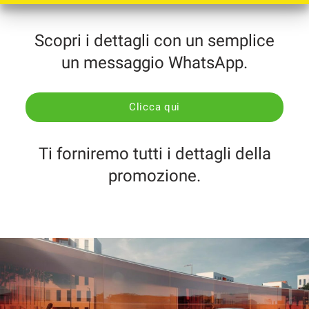
questi
strumenti
Scopri i dettagli con un semplice
di
tracciamento
un messaggio WhatsApp.
si
rimanda
alla
Clicca qui
cookie
policy.
Puoi
Ti forniremo tutti i dettagli della
rivedere
e
promozione.
modificare
le
tue
scelte
in
qualsiasi
momento.
a