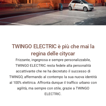
mpre
Cookie necessari
ilitato
Cookie delle preferenze
TWINGO ELECTRIC è più che mai la
Cookie per il miglioramento dell'esperienza utente
regina delle citycar
Frizzante, ingegnosa e sempre personalizzabile,
Cookie analitici
TWINGO ELECTRIC resta fedele alla personalità
accattivante che ne ha decretato il successo di
TWINGO, affermando al contempo la sua nuova identità
Cookie di marketing
al 100% elettrica. Affronta dunque il traffico urbano con
agilità, ma sempre con stile, grazie a TWINGO
Leggi
ELECTRIC.
la
cookie
policy