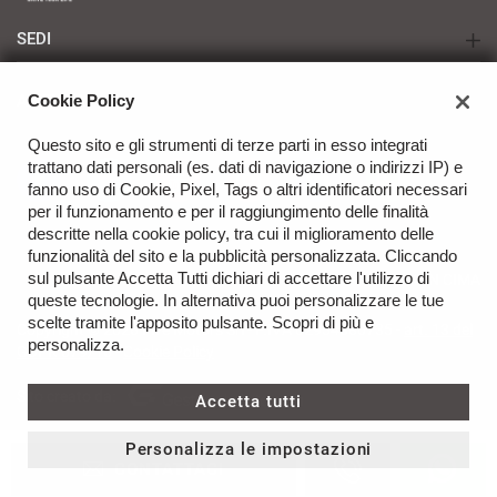
SEDI
Salva
le
impostazioni
TARANTO - Renault | Nissan | Dacia | KGM
AZIENDA
Cookie Policy
BRINDISI - Renault | Nissan | Dacia | KGM
Azienda
Questo sito e gli strumenti di terze parti in esso integrati
trattano dati personali (es. dati di navigazione o indirizzi IP) e
Contatti
fanno uso di Cookie, Pixel, Tags o altri identificatori necessari
per il funzionamento e per il raggiungimento delle finalità
descritte nella cookie policy, tra cui il miglioramento delle
funzionalità del sito e la pubblicità personalizzata. Cliccando
sul pulsante Accetta Tutti dichiari di accettare l'utilizzo di
TORNA IN CIMA
queste tecnologie. In alternativa puoi personalizzare le tue
scelte tramite l'apposito pulsante. Scopri di più e
Copyright © 2026 Five Motors Srl - P.IVA 02954380735 -
art. 13 del
personalizza.
GDPR 679/16
-
Cookie Policy
Sito creato da:
Accetta tutti
Personalizza le impostazioni
CONTATTACI