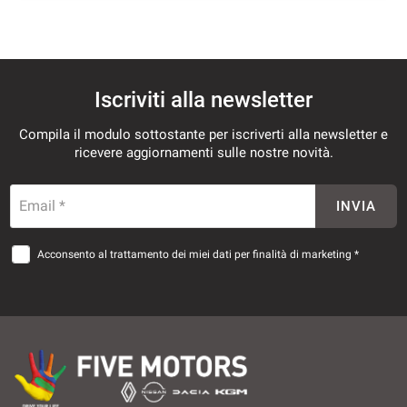
mpre
Cookie necessari
ilitato
Iscriviti alla newsletter
Compila il modulo sottostante per iscriverti alla newsletter e
Cookie delle preferenze
ricevere aggiornamenti sulle nostre novità.
Cookie per il miglioramento dell'esperienza utente
Email *
INVIA
Cookie analitici
Acconsento al trattamento dei miei dati per finalità di marketing *
Cookie di marketing
Leggi
la
cookie
policy