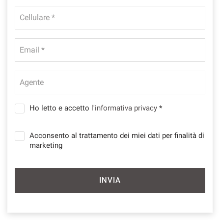
questi
Cellulare *
strumenti
di
tracciamento
si
Email *
rimanda
alla
cookie
Agente
policy.
Puoi
rivedere
Ho letto e accetto
l'informativa privacy
*
e
modificare
Acconsento al trattamento dei miei dati per finalità di
le
marketing
tue
scelte
in
qualsiasi
INVIA
momento.
a