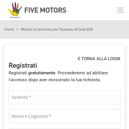
Le
tue
preferenze
di
AZIENDA
Home
>
Modulo di iscrizione per l”accesso all”area B2B
consenso
Il
AUTO NUOVE
seguente
pannello
TORNA ALLA LOGIN
AUTO KM 0
ti
Registrati
consente
Registrati
gratuitamente
. Provvederemo ad abilitare
di
AUTO USATE
esprimere
l’accesso dopo aver revisionato la tua richiesta.
le
tue
ASSISTENZA
preferenze
Azienda *
di
consenso
LAVORA CON NOI
alle
Nome e Cognome *
tecnologie
CONTATTI
di