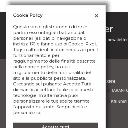
Cookie Policy
Iscriviti alla newsletter
Questo sito e gli strumenti di terze
parti in esso integrati trattano dati
personali (es. dati di navigazione o
Compila il modulo sottostante per iscriverti alla newsletter
indirizzi IP) e fanno uso di Cookie, Pixel,
nostre novità.
Tags o altri identificatori necessari per il
funzionamento e per il
raggiungimento delle finalità descritte
nella cookie policy, tra cui il
miglioramento delle funzionalità del
sito e la pubblicità personalizzata.
SEDI
Cliccando sul pulsante Accetta Tutti
dichiari di accettare l'utilizzo di queste
TARANTO -
tecnologie. In alternativa puoi
personalizzare le tue scelte tramite
BRINDISI -
l'apposito pulsante. Scopri di più e
personalizza.
Leggi
la
cookie
Accetta tutti
policy