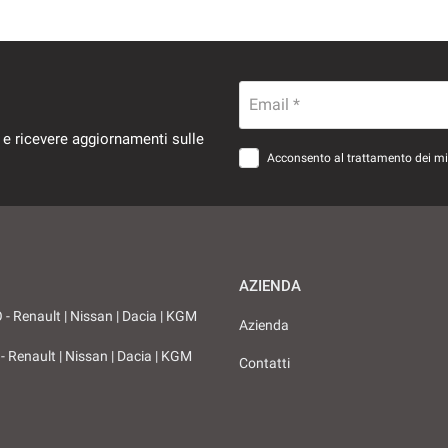
Email *
 e ricevere aggiornamenti sulle
Acconsento al trattamento dei miei
AZIENDA
 Renault | Nissan | Dacia | KGM
Azienda
 Renault | Nissan | Dacia | KGM
Contatti