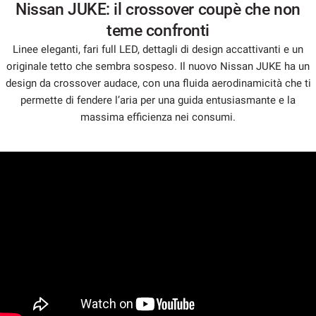
Nissan JUKE: il crossover coupè che non
questi
strumenti
teme confronti
di
Linee eleganti, fari full LED, dettagli di design accattivanti e un
tracciamento
originale tetto che sembra sospeso. Il nuovo Nissan JUKE ha un
si
design da crossover audace, con una fluida aerodinamicità che ti
rimanda
alla
permette di fendere l’aria per una guida entusiasmante e la
cookie
massima efficienza nei consumi.
policy.
Puoi
rivedere
e
modificare
le
tue
scelte
in
qualsiasi
momento.
a