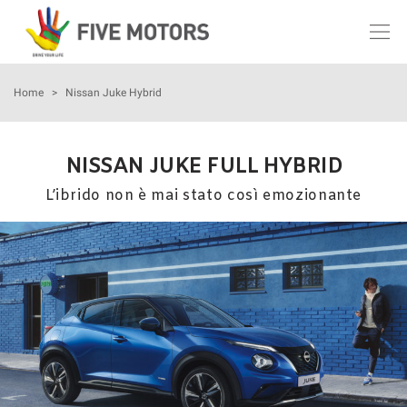
Le
tue
preferenze
di
AZIENDA
Home
>
Nissan Juke Hybrid
consenso
Il
AUTO NUOVE
seguente
NISSAN JUKE FULL HYBRID
pannello
AUTO KM 0
L’ibrido non è mai stato così emozionante
ti
consente
di
AUTO USATE
esprimere
le
tue
ASSISTENZA
preferenze
di
consenso
LAVORA CON NOI
alle
tecnologie
CONTATTI
di