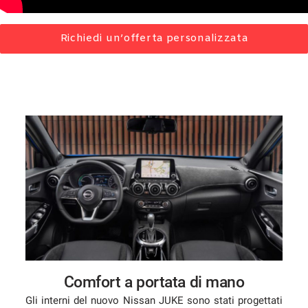
Richiedi un’offerta personalizzata
mpre
Cookie necessari
ilitato
Cookie delle preferenze
Cookie per il miglioramento dell'esperienza utente
Cookie analitici
Cookie di marketing
Leggi
Comfort a portata di mano
la
cookie
Gli interni del nuovo Nissan JUKE sono stati progettati
policy