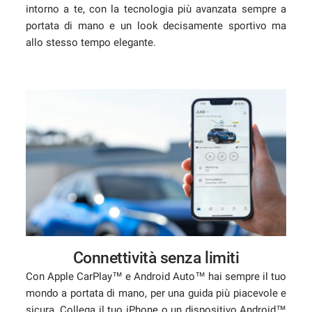
intorno a te, con la tecnologia più avanzata sempre a
Salva
portata di mano e un look decisamente sportivo ma
le
allo stesso tempo elegante.
impostazioni
Connettività senza limiti
Con Apple CarPlay™ e Android Auto™ hai sempre il tuo
mondo a portata di mano, per una guida più piacevole e
sicura. Collega il tuo iPhone o un dispositivo Android™