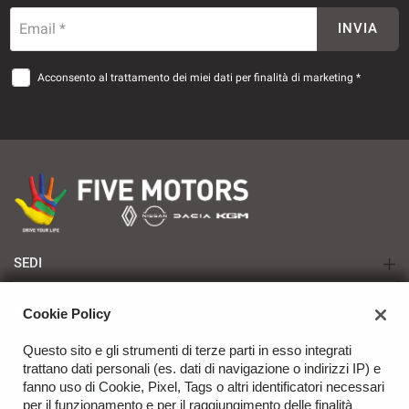
Email *
INVIA
Acconsento al trattamento dei miei dati per finalità di marketing *
SEDI
TARANTO - Renault | Nissan | Dacia | KGM
AZIENDA
Cookie Policy
BRINDISI - Renault | Nissan | Dacia | KGM
Azienda
Questo sito e gli strumenti di terze parti in esso integrati
trattano dati personali (es. dati di navigazione o indirizzi IP) e
Contatti
fanno uso di Cookie, Pixel, Tags o altri identificatori necessari
per il funzionamento e per il raggiungimento delle finalità