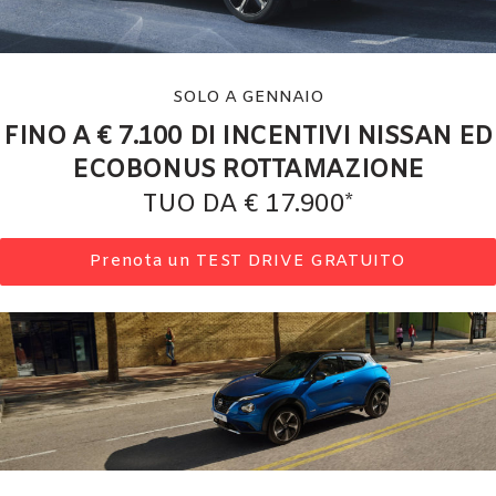
tracciamento
che
UTILITY
adottiamo
per
offrire
SOLO A GENNAIO
TRASPARENZA
le
FINO A € 7.100 DI INCENTIVI NISSAN ED
funzionalità
e
AZIENDA
ECOBONUS ROTTAMAZIONE
svolgere
TUO DA € 17.900*
le
NEWS
attività
di
Prenota un TEST DRIVE GRATUITO
seguito
CONTATTI
descritte.
Per
ottenere
maggiori
informazioni
sull'utilità
e
sul
funzionamento
di