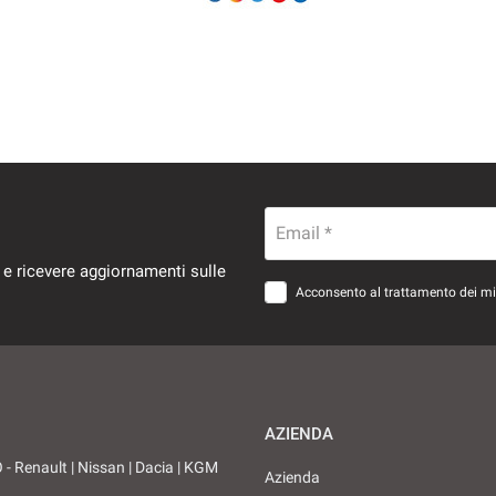
Email *
 e ricevere aggiornamenti sulle
Acconsento al trattamento dei miei
AZIENDA
 Renault | Nissan | Dacia | KGM
Azienda