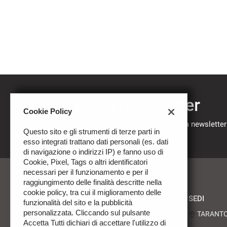
mpre
Cookie necessari
ilitato
Cookie delle preferenze
Iscriviti alla newsletter
Cookie Policy
Cookie per il miglioramento dell'esperienza utente
Compila il modulo sottostante per iscriverti alla newsletter
Questo sito e gli strumenti di terze parti in
nostre novità.
esso integrati trattano dati personali (es. dati
Cookie analitici
di navigazione o indirizzi IP) e fanno uso di
Cookie, Pixel, Tags o altri identificatori
necessari per il funzionamento e per il
Cookie di marketing
raggiungimento delle finalità descritte nella
cookie policy, tra cui il miglioramento delle
SEDI
funzionalità del sito e la pubblicità
personalizzata. Cliccando sul pulsante
TARANTO -
Accetta Tutti dichiari di accettare l'utilizzo di