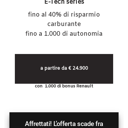
E-Tech series
tracciamento
che
UTILITY
fino al 40% di risparmio
adottiamo
per
carburante
offrire
TRASPARENZA
le
fino a 1.000 di autonomia
funzionalità
e
AZIENDA
svolgere
le
NEWS
attività
di
a partire da € 24.900
seguito
CONTATTI
descritte.
Per
con 1.000 di bonus Renault
ottenere
maggiori
informazioni
sull'utilità
e
sul
funzionamento
Affrettati! L’offerta scade fra
di