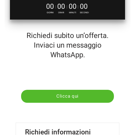
00
00
00
00
questi
:
:
:
strumenti
GIORNI
ORARI
MINUTI
SECONDI
di
tracciamento
si
Richiedi subito un’offerta.
rimanda
alla
Inviaci un messaggio
cookie
WhatsApp.
policy.
Puoi
rivedere
e
modificare
le
tue
scelte
Clicca qui
in
qualsiasi
momento.
Richiedi informazioni
a