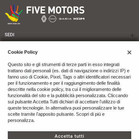
SEDI
TARANTO - Renault | Nissan | Dacia | KGM
Cookie Policy
AZIENDA
BRINDISI - Renault | Nissan | Dacia | KGM
Questo sito e gli strumenti di terze parti in esso integrati
Azienda
trattano dati personali (es. dati di navigazione o indirizzi IP) e
Contatti
fanno uso di Cookie, Pixel, Tags o altri identificatori necessari
per il funzionamento e per il raggiungimento delle finalità
descritte nella cookie policy, tra cui il miglioramento delle
funzionalità del sito e la pubblicità personalizzata. Cliccando
sul pulsante Accetta Tutti dichiari di accettare l'utilizzo di
TORNA IN CIMA
queste tecnologie. In alternativa puoi personalizzare le tue
scelte tramite l'apposito pulsante. Scopri di più e
Copyright © 2026 Five Motors Srl - P.IVA 02954380735 -
art. 13 del
personalizza.
GDPR 679/16
-
Cookie Policy
Sito creato da:
Accetta tutti