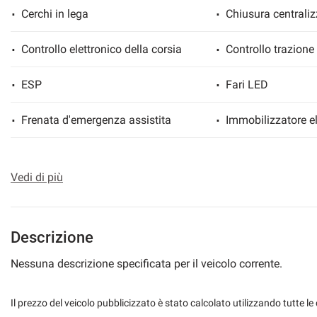
Cerchi in lega
Chiusura centraliz
Controllo elettronico della corsia
Controllo trazione
mpre
Cookie necessari
ilitato
ESP
Fari LED
Frenata d'emergenza assistita
Immobilizzatore el
Cookie delle preferenze
Riconoscimento dei segnali stradali
Sedile posteriore 
Cookie per il miglioramento dell'esperienza utente
Vedi di più
Sensore di pioggia
Sensori di parcheg
Cookie analitici
Navigatore satellitare
Specchietti laterali
Descrizione
Cookie di marketing
Nessuna descrizione specificata per il veicolo corrente.
Il prezzo del veicolo pubblicizzato è stato calcolato utilizzando tutte