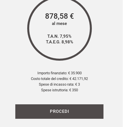
878,58
€
al mese
T.A.N. 7,95%
T.A.E.G.
8,98
%
Importo finanziato: €
35.900
Costo totale del credito: €
42.171,92
Spese di incasso rata: € 3
Spese istruttoria: € 350
PROCEDI