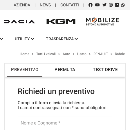
AZIENDA
NEWS
CONTATTI
UTILITY
TRASPARENZA
Home
>
Tutti i veicoli
>
Auto
>
Usato
>
RENAULT
>
Rafale
PREVENTIVO
PERMUTA
TEST DRIVE
Richiedi un preventivo
Compila il form e invia la richiesta.
I campi contrassegnati con * sono obbligatori.
Nome e Cognome *