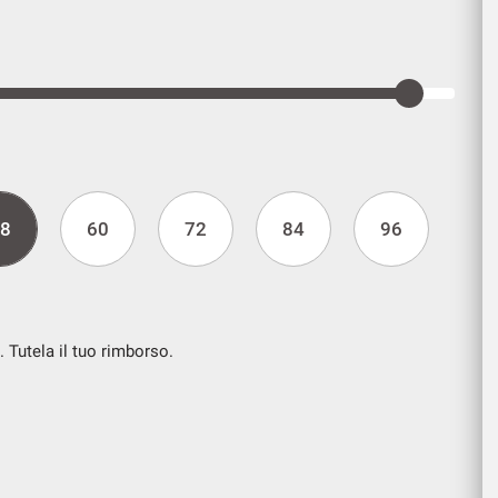
8
60
72
84
96
. Tutela il tuo rimborso.