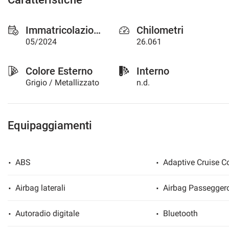
questi
strumenti
Immatricolazione
Chilometri
di
tracciamento
05/2024
26.061
si
rimanda
Colore Esterno
Interno
alla
cookie
Grigio / Metallizzato
n.d.
policy.
Puoi
rivedere
e
Equipaggiamenti
modificare
le
tue
ABS
Adaptive Cruise Co
scelte
in
qualsiasi
Airbag laterali
Airbag Passegger
momento.
Autoradio digitale
Bluetooth
a