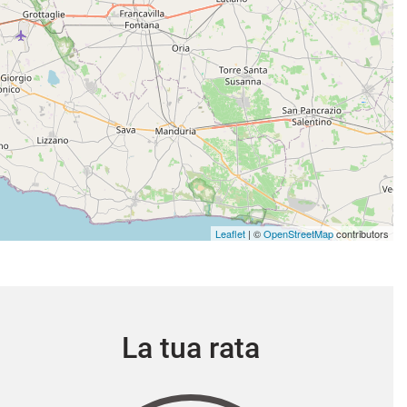
Leaflet
| ©
OpenStreetMap
contributors
La tua rata