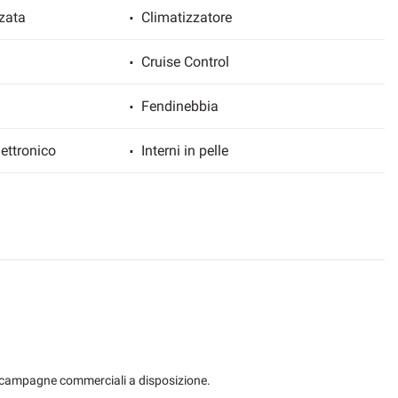
zata
Climatizzatore
Cruise Control
Fendinebbia
ettronico
Interni in pelle
sdoppiato
Sensore di luce
gio posteriori
Servosterzo
 elettrici
Telecamera per parcheggio assistito
 le campagne commerciali a disposizione.