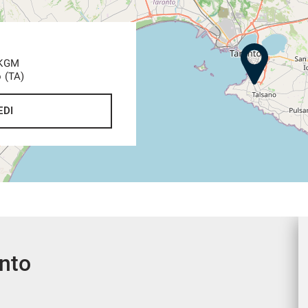
 KGM
o (TA)
EDI
ento