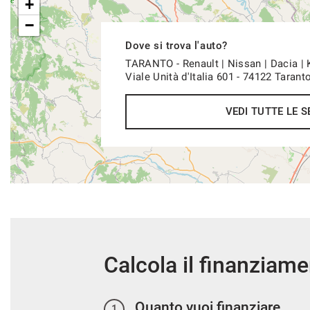
+
−
Dove si trova l'auto?
TARANTO - Renault | Nissan | Dacia |
Viale Unità d'Italia 601 - 74122 Tarant
VEDI TUTTE LE S
Calcola il finanziam
Quanto vuoi finanziare
1