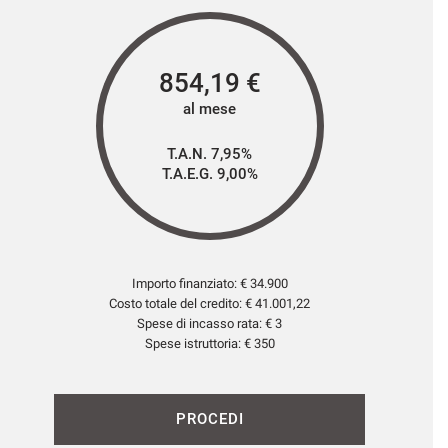
854,19
€
al mese
T.A.N. 7,95%
T.A.E.G.
9,00
%
Importo finanziato: €
34.900
Costo totale del credito: €
41.001,22
Spese di incasso rata: € 3
Spese istruttoria: € 350
PROCEDI