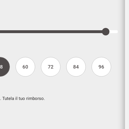
8
60
72
84
96
. Tutela il tuo rimborso.