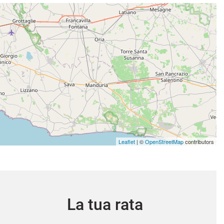
Leaflet
| ©
OpenStreetMap
contributors
La tua rata