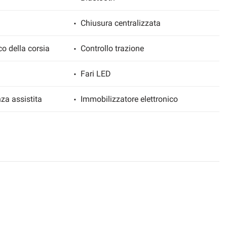
Chiusura centralizzata
co della corsia
Controllo trazione
Fari LED
za assistita
Immobilizzatore elettronico
 segnali stradali
Sedile posteriore sdoppiato
a
Sensori di parcheggio posteriori
tare
Specchietti laterali elettrici