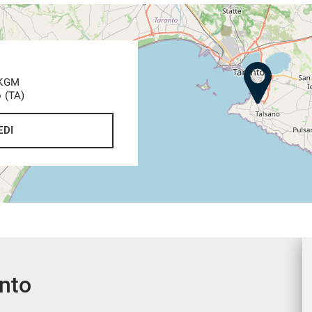
 KGM
o (TA)
EDI
ento