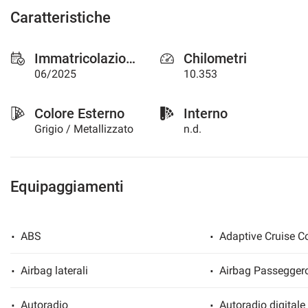
questi
Caratteristiche
strumenti
di
tracciamento
Immatricolazione
Chilometri
si
06/2025
10.353
rimanda
alla
cookie
Colore Esterno
Interno
policy.
Grigio / Metallizzato
n.d.
Puoi
rivedere
e
modificare
Equipaggiamenti
le
tue
scelte
in
ABS
Adaptive Cruise Co
qualsiasi
momento.
Airbag laterali
Airbag Passegger
Autoradio
Autoradio digitale
a