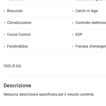
Bracciolo
Cerchi in lega
Climatizzatore
Controllo elettroni
mpre
Cookie necessari
ilitato
Cruise Control
ESP
Cookie delle preferenze
Fendinebbia
Frenata d'emergen
Cookie per il miglioramento dell'esperienza utente
Regolazione elettrica sedili
Riconoscimento dei
Vedi di più
Cookie analitici
Sensore di luce
Sensore di pioggi
Cookie di marketing
Servosterzo
Navigatore satelli
Descrizione
Telecamera per parcheggio assistito
Nessuna descrizione specificata per il veicolo corrente.